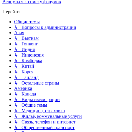
Вернуться к списку форумов
Перейти
Общие темы
↳ Вопросы к администрации
Азия
↳ Вьетнам
↳ Гонконг
↳ Индия
↳ Индонезия
↳ Камбоджа
↳ Китай
↳ Корея
↳ Тайланд
↳ Остальные страны
Америка
↳ Канада
↳ Виды иммиграции
↳ Общие темы
↳ Медицина, страховка
↳ Жильё, коммунальные услуги
↳ Связь, телефон и интернет
↳ Общественный транспорт