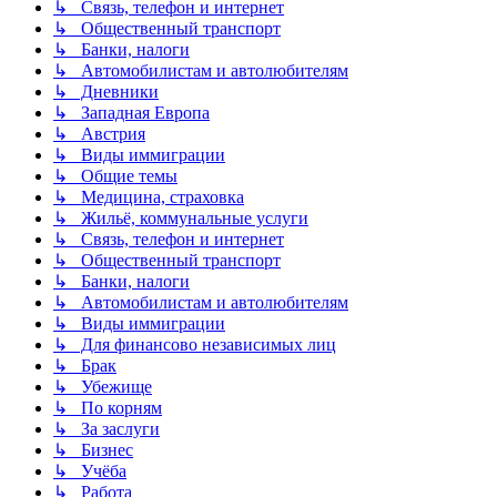
↳ Связь, телефон и интернет
↳ Общественный транспорт
↳ Банки, налоги
↳ Автомобилистам и автолюбителям
↳ Дневники
↳ Западная Европа
↳ Австрия
↳ Виды иммиграции
↳ Общие темы
↳ Медицина, страховка
↳ Жильё, коммунальные услуги
↳ Связь, телефон и интернет
↳ Общественный транспорт
↳ Банки, налоги
↳ Автомобилистам и автолюбителям
↳ Виды иммиграции
↳ Для финансово независимых лиц
↳ Брак
↳ Убежище
↳ По корням
↳ За заслуги
↳ Бизнес
↳ Учёба
↳ Работа