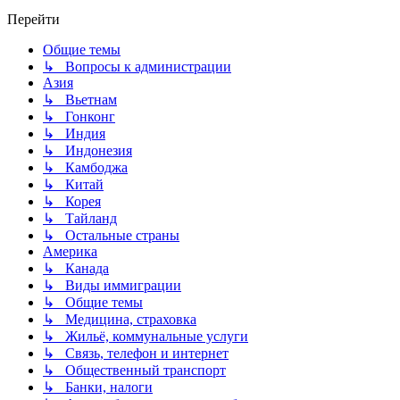
Перейти
Общие темы
↳ Вопросы к администрации
Азия
↳ Вьетнам
↳ Гонконг
↳ Индия
↳ Индонезия
↳ Камбоджа
↳ Китай
↳ Корея
↳ Тайланд
↳ Остальные страны
Америка
↳ Канада
↳ Виды иммиграции
↳ Общие темы
↳ Медицина, страховка
↳ Жильё, коммунальные услуги
↳ Связь, телефон и интернет
↳ Общественный транспорт
↳ Банки, налоги