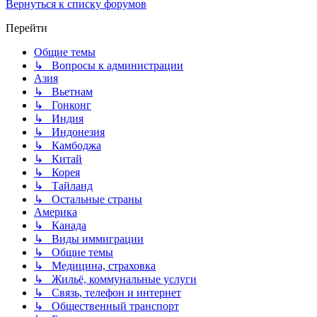
Вернуться к списку форумов
Перейти
Общие темы
↳ Вопросы к администрации
Азия
↳ Вьетнам
↳ Гонконг
↳ Индия
↳ Индонезия
↳ Камбоджа
↳ Китай
↳ Корея
↳ Тайланд
↳ Остальные страны
Америка
↳ Канада
↳ Виды иммиграции
↳ Общие темы
↳ Медицина, страховка
↳ Жильё, коммунальные услуги
↳ Связь, телефон и интернет
↳ Общественный транспорт