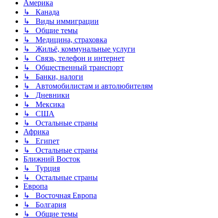
Америка
↳ Канада
↳ Виды иммиграции
↳ Общие темы
↳ Медицина, страховка
↳ Жильё, коммунальные услуги
↳ Связь, телефон и интернет
↳ Общественный транспорт
↳ Банки, налоги
↳ Автомобилистам и автолюбителям
↳ Дневники
↳ Мексика
↳ США
↳ Остальные страны
Африка
↳ Египет
↳ Остальные страны
Ближний Восток
↳ Турция
↳ Остальные страны
Европа
↳ Восточная Европа
↳ Болгария
↳ Общие темы