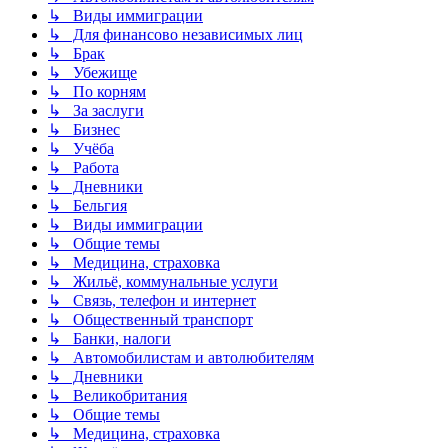
↳ Виды иммиграции
↳ Для финансово независимых лиц
↳ Брак
↳ Убежище
↳ По корням
↳ За заслуги
↳ Бизнес
↳ Учёба
↳ Работа
↳ Дневники
↳ Бельгия
↳ Виды иммиграции
↳ Общие темы
↳ Медицина, страховка
↳ Жильё, коммунальные услуги
↳ Связь, телефон и интернет
↳ Общественный транспорт
↳ Банки, налоги
↳ Автомобилистам и автолюбителям
↳ Дневники
↳ Великобритания
↳ Общие темы
↳ Медицина, страховка