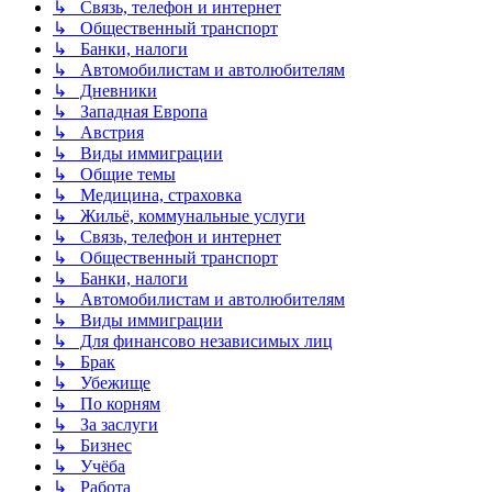
↳ Связь, телефон и интернет
↳ Общественный транспорт
↳ Банки, налоги
↳ Автомобилистам и автолюбителям
↳ Дневники
↳ Западная Европа
↳ Австрия
↳ Виды иммиграции
↳ Общие темы
↳ Медицина, страховка
↳ Жильё, коммунальные услуги
↳ Связь, телефон и интернет
↳ Общественный транспорт
↳ Банки, налоги
↳ Автомобилистам и автолюбителям
↳ Виды иммиграции
↳ Для финансово независимых лиц
↳ Брак
↳ Убежище
↳ По корням
↳ За заслуги
↳ Бизнес
↳ Учёба
↳ Работа