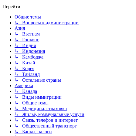
Перейти
Общие темы
↳ Вопросы к администрации
Азия
↳ Вьетнам
↳ Гонконг
↳ Индия
↳ Индонезия
↳ Камбоджа
↳ Китай
↳ Корея
↳ Тайланд
↳ Остальные страны
Америка
↳ Канада
↳ Виды иммиграции
↳ Общие темы
↳ Медицина, страховка
↳ Жильё, коммунальные услуги
↳ Связь, телефон и интернет
↳ Общественный транспорт
↳ Банки, налоги