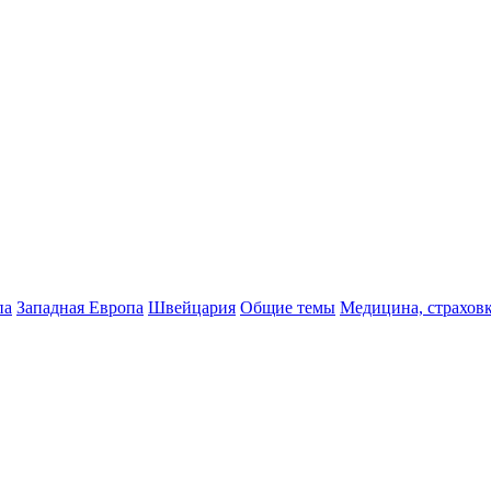
па
Западная Европа
Швейцария
Общие темы
Медицина, страхов