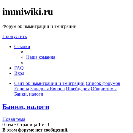
immiwiki.ru
Форум об иммиграции и эмиграции
Пропустить
Ссылки
Наша команда
FAQ
Вход
Сайт об иммиграции и эмиграции
Список форумов
Европа
Западная Европа
Швейцария
Общие темы
Банки, налоги
Банки, налоги
Новая тема
0 тем • Страница
1
из
1
В этом форуме нет сообщений.