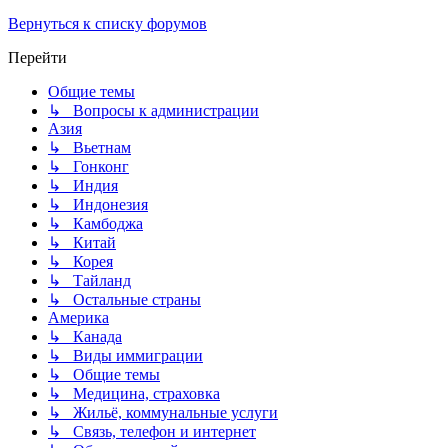
Вернуться к списку форумов
Перейти
Общие темы
↳ Вопросы к администрации
Азия
↳ Вьетнам
↳ Гонконг
↳ Индия
↳ Индонезия
↳ Камбоджа
↳ Китай
↳ Корея
↳ Тайланд
↳ Остальные страны
Америка
↳ Канада
↳ Виды иммиграции
↳ Общие темы
↳ Медицина, страховка
↳ Жильё, коммунальные услуги
↳ Связь, телефон и интернет