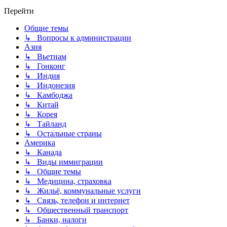
Перейти
Общие темы
↳ Вопросы к администрации
Азия
↳ Вьетнам
↳ Гонконг
↳ Индия
↳ Индонезия
↳ Камбоджа
↳ Китай
↳ Корея
↳ Тайланд
↳ Остальные страны
Америка
↳ Канада
↳ Виды иммиграции
↳ Общие темы
↳ Медицина, страховка
↳ Жильё, коммунальные услуги
↳ Связь, телефон и интернет
↳ Общественный транспорт
↳ Банки, налоги