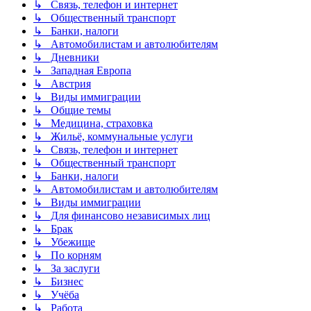
↳ Связь, телефон и интернет
↳ Общественный транспорт
↳ Банки, налоги
↳ Автомобилистам и автолюбителям
↳ Дневники
↳ Западная Европа
↳ Австрия
↳ Виды иммиграции
↳ Общие темы
↳ Медицина, страховка
↳ Жильё, коммунальные услуги
↳ Связь, телефон и интернет
↳ Общественный транспорт
↳ Банки, налоги
↳ Автомобилистам и автолюбителям
↳ Виды иммиграции
↳ Для финансово независимых лиц
↳ Брак
↳ Убежище
↳ По корням
↳ За заслуги
↳ Бизнес
↳ Учёба
↳ Работа