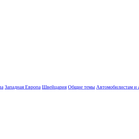
па
Западная Европа
Швейцария
Общие темы
Автомобилистам и 