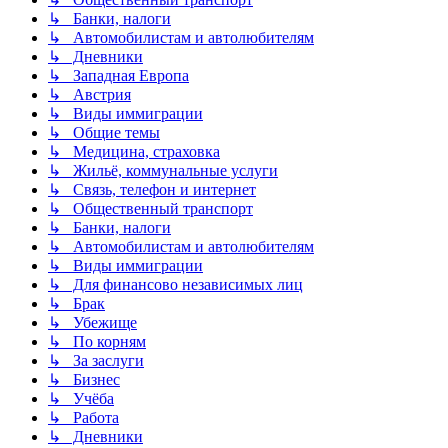
↳ Банки, налоги
↳ Автомобилистам и автолюбителям
↳ Дневники
↳ Западная Европа
↳ Австрия
↳ Виды иммиграции
↳ Общие темы
↳ Медицина, страховка
↳ Жильё, коммунальные услуги
↳ Связь, телефон и интернет
↳ Общественный транспорт
↳ Банки, налоги
↳ Автомобилистам и автолюбителям
↳ Виды иммиграции
↳ Для финансово независимых лиц
↳ Брак
↳ Убежище
↳ По корням
↳ За заслуги
↳ Бизнес
↳ Учёба
↳ Работа
↳ Дневники