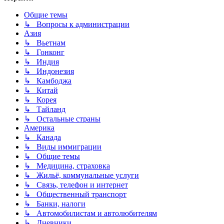
Общие темы
↳ Вопросы к администрации
Азия
↳ Вьетнам
↳ Гонконг
↳ Индия
↳ Индонезия
↳ Камбоджа
↳ Китай
↳ Корея
↳ Тайланд
↳ Остальные страны
Америка
↳ Канада
↳ Виды иммиграции
↳ Общие темы
↳ Медицина, страховка
↳ Жильё, коммунальные услуги
↳ Связь, телефон и интернет
↳ Общественный транспорт
↳ Банки, налоги
↳ Автомобилистам и автолюбителям
↳ Дневники