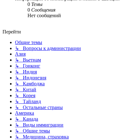
0
Темы
0
Сообщения
Нет сообщений
Перейти
Общие темы
↳ Вопросы к администрации
Азия
↳ Вьетнам
↳ Гонконг
↳ Индия
↳ Индонезия
↳ Камбоджа
↳ Китай
↳ Корея
↳ Тайланд
↳ Остальные страны
Америка
↳ Канада
↳ Виды иммиграции
↳ Общие темы
↳ Медицина, страховка