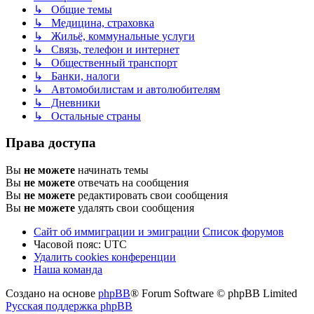
↳ Общие темы
↳ Медицина, страховка
↳ Жильё, коммунальные услуги
↳ Связь, телефон и интернет
↳ Общественный транспорт
↳ Банки, налоги
↳ Автомобилистам и автолюбителям
↳ Дневники
↳ Остальные страны
Права доступа
Вы
не можете
начинать темы
Вы
не можете
отвечать на сообщения
Вы
не можете
редактировать свои сообщения
Вы
не можете
удалять свои сообщения
Сайт об иммиграции и эмиграции
Список форумов
Часовой пояс:
UTC
Удалить cookies конференции
Наша команда
Создано на основе
phpBB
® Forum Software © phpBB Limited
Русская поддержка phpBB