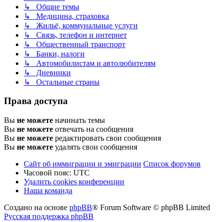
↳ Общие темы
↳ Медицина, страховка
↳ Жильё, коммунальные услуги
↳ Связь, телефон и интернет
↳ Общественный транспорт
↳ Банки, налоги
↳ Автомобилистам и автолюбителям
↳ Дневники
↳ Остальные страны
Права доступа
Вы
не можете
начинать темы
Вы
не можете
отвечать на сообщения
Вы
не можете
редактировать свои сообщения
Вы
не можете
удалять свои сообщения
Сайт об иммиграции и эмиграции
Список форумов
Часовой пояс:
UTC
Удалить cookies конференции
Наша команда
Создано на основе
phpBB
® Forum Software © phpBB Limited
Русская поддержка phpBB