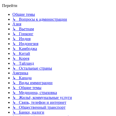
Перейти
Общие темы
↳ Вопросы к администрации
Азия
↳ Вьетнам
↳ Гонконг
↳ Индия
↳ Индонезия
↳ Камбоджа
↳ Китай
↳ Корея
↳ Тайланд
↳ Остальные страны
Америка
↳ Канада
↳ Виды иммиграции
↳ Общие темы
↳ Медицина, страховка
↳ Жильё, коммунальные услуги
↳ Связь, телефон и интернет
↳ Общественный транспорт
↳ Банки, налоги