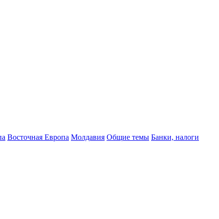
па
Восточная Европа
Молдавия
Общие темы
Банки, налоги