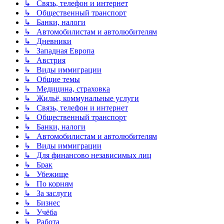
↳ Связь, телефон и интернет
↳ Общественный транспорт
↳ Банки, налоги
↳ Автомобилистам и автолюбителям
↳ Дневники
↳ Западная Европа
↳ Австрия
↳ Виды иммиграции
↳ Общие темы
↳ Медицина, страховка
↳ Жильё, коммунальные услуги
↳ Связь, телефон и интернет
↳ Общественный транспорт
↳ Банки, налоги
↳ Автомобилистам и автолюбителям
↳ Виды иммиграции
↳ Для финансово независимых лиц
↳ Брак
↳ Убежище
↳ По корням
↳ За заслуги
↳ Бизнес
↳ Учёба
↳ Работа