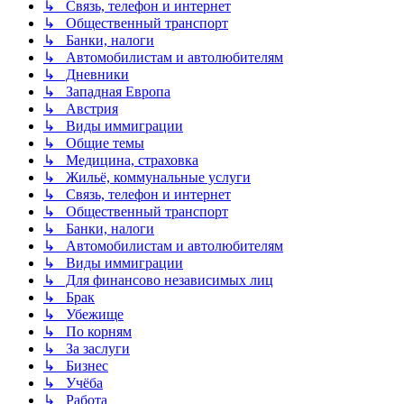
↳ Связь, телефон и интернет
↳ Общественный транспорт
↳ Банки, налоги
↳ Автомобилистам и автолюбителям
↳ Дневники
↳ Западная Европа
↳ Австрия
↳ Виды иммиграции
↳ Общие темы
↳ Медицина, страховка
↳ Жильё, коммунальные услуги
↳ Связь, телефон и интернет
↳ Общественный транспорт
↳ Банки, налоги
↳ Автомобилистам и автолюбителям
↳ Виды иммиграции
↳ Для финансово независимых лиц
↳ Брак
↳ Убежище
↳ По корням
↳ За заслуги
↳ Бизнес
↳ Учёба
↳ Работа