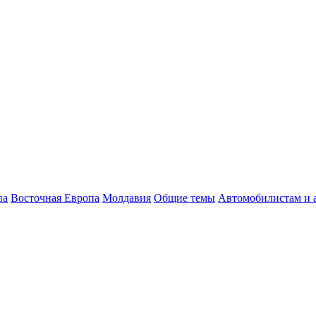
па
Восточная Европа
Молдавия
Общие темы
Автомобилистам и 