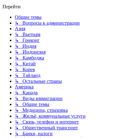
Перейти
Общие темы
↳ Вопросы к администрации
Азия
↳ Вьетнам
↳ Гонконг
↳ Индия
↳ Индонезия
↳ Камбоджа
↳ Китай
↳ Корея
↳ Тайланд
↳ Остальные страны
Америка
↳ Канада
↳ Виды иммиграции
↳ Общие темы
↳ Медицина, страховка
↳ Жильё, коммунальные услуги
↳ Связь, телефон и интернет
↳ Общественный транспорт
↳ Банки, налоги