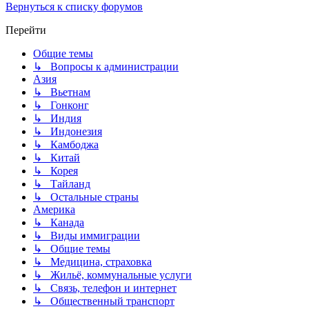
Вернуться к списку форумов
Перейти
Общие темы
↳ Вопросы к администрации
Азия
↳ Вьетнам
↳ Гонконг
↳ Индия
↳ Индонезия
↳ Камбоджа
↳ Китай
↳ Корея
↳ Тайланд
↳ Остальные страны
Америка
↳ Канада
↳ Виды иммиграции
↳ Общие темы
↳ Медицина, страховка
↳ Жильё, коммунальные услуги
↳ Связь, телефон и интернет
↳ Общественный транспорт