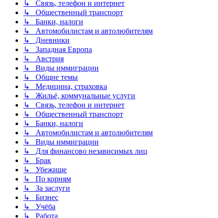
↳ Связь, телефон и интернет
↳ Общественный транспорт
↳ Банки, налоги
↳ Автомобилистам и автолюбителям
↳ Дневники
↳ Западная Европа
↳ Австрия
↳ Виды иммиграции
↳ Общие темы
↳ Медицина, страховка
↳ Жильё, коммунальные услуги
↳ Связь, телефон и интернет
↳ Общественный транспорт
↳ Банки, налоги
↳ Автомобилистам и автолюбителям
↳ Виды иммиграции
↳ Для финансово независимых лиц
↳ Брак
↳ Убежище
↳ По корням
↳ За заслуги
↳ Бизнес
↳ Учёба
↳ Работа