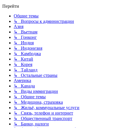
Перейти
Общие темы
↳ Вопросы к администрации
Азия
↳ Вьетнам
↳ Гонконг
↳ Индия
↳ Индонезия
↳ Камбоджа
↳ Китай
↳ Корея
↳ Тайланд
↳ Остальные страны
Америка
↳ Канада
↳ Виды иммиграции
↳ Общие темы
↳ Медицина, страховка
↳ Жильё, коммунальные услуги
↳ Связь, телефон и интернет
↳ Общественный транспорт
↳ Банки, налоги