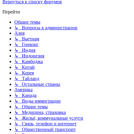
Вернуться к списку форумов
Перейти
Общие темы
↳ Вопросы к администрации
Азия
↳ Вьетнам
↳ Гонконг
↳ Индия
↳ Индонезия
↳ Камбоджа
↳ Китай
↳ Корея
↳ Тайланд
↳ Остальные страны
Америка
↳ Канада
↳ Виды иммиграции
↳ Общие темы
↳ Медицина, страховка
↳ Жильё, коммунальные услуги
↳ Связь, телефон и интернет
↳ Общественный транспорт