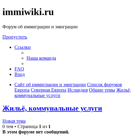
immiwiki.ru
Форум об иммиграции и эмиграции
Пропустить
Ссылки
Наша команда
FAQ
Вход
Сайт об иммиграции и эмиграции
Список форумов
Европа
Северная Европа
Исландия
Общие темы
Жильё,
коммунальные услуги
Жильё, коммунальные услуги
Новая тема
0 тем • Страница
1
из
1
В этом форуме нет сообщений.