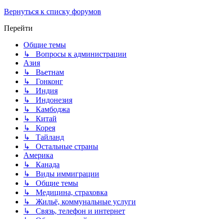
Вернуться к списку форумов
Перейти
Общие темы
↳ Вопросы к администрации
Азия
↳ Вьетнам
↳ Гонконг
↳ Индия
↳ Индонезия
↳ Камбоджа
↳ Китай
↳ Корея
↳ Тайланд
↳ Остальные страны
Америка
↳ Канада
↳ Виды иммиграции
↳ Общие темы
↳ Медицина, страховка
↳ Жильё, коммунальные услуги
↳ Связь, телефон и интернет