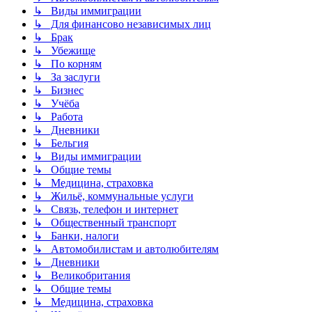
↳ Виды иммиграции
↳ Для финансово независимых лиц
↳ Брак
↳ Убежище
↳ По корням
↳ За заслуги
↳ Бизнес
↳ Учёба
↳ Работа
↳ Дневники
↳ Бельгия
↳ Виды иммиграции
↳ Общие темы
↳ Медицина, страховка
↳ Жильё, коммунальные услуги
↳ Связь, телефон и интернет
↳ Общественный транспорт
↳ Банки, налоги
↳ Автомобилистам и автолюбителям
↳ Дневники
↳ Великобритания
↳ Общие темы
↳ Медицина, страховка