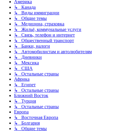
Америка
↳ Канада
↳ Виды иммиграции
↳ Общие темы
↳ Медицина, страховка
↳ Жильё, коммунальные услуги
↳ Связь, телефон и интернет
↳ Общественный транспорт
↳ Банки, налоги
↳ Автомобилистам и автолюбителям
↳ Дневники
↳ Мексика
↳ США
↳ Остальные страны
Африка
↳ Египет
↳ Остальные страны
Ближний Восток
↳ Турция
↳ Остальные страны
Европа
↳ Восточная Европа
↳ Болгария
↳ Общие темы