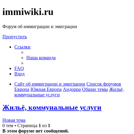
immiwiki.ru
Форум об иммиграции и эмиграции
Пропустить
Ссылки
Наша команда
FAQ
Вход
Сайт об иммиграции и эмиграции
Список форумов
Европа
Южная Европа
Андорра
Общие темы
Жильё,
коммунальные услуги
Жильё, коммунальные услуги
Новая тема
0 тем • Страница
1
из
1
В этом форуме нет сообщений.