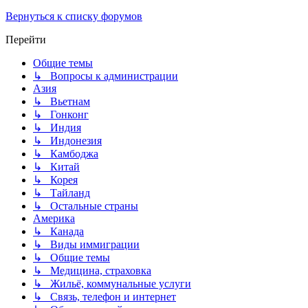
Вернуться к списку форумов
Перейти
Общие темы
↳ Вопросы к администрации
Азия
↳ Вьетнам
↳ Гонконг
↳ Индия
↳ Индонезия
↳ Камбоджа
↳ Китай
↳ Корея
↳ Тайланд
↳ Остальные страны
Америка
↳ Канада
↳ Виды иммиграции
↳ Общие темы
↳ Медицина, страховка
↳ Жильё, коммунальные услуги
↳ Связь, телефон и интернет