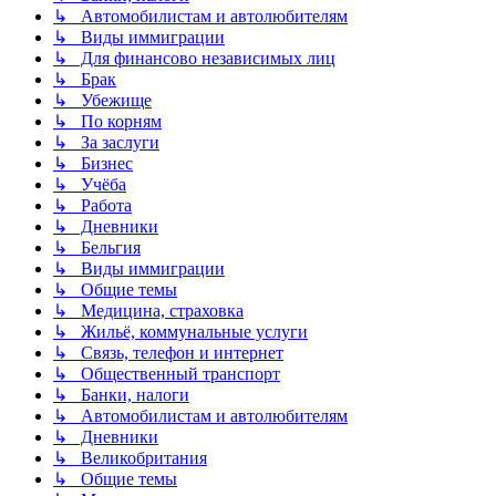
↳ Автомобилистам и автолюбителям
↳ Виды иммиграции
↳ Для финансово независимых лиц
↳ Брак
↳ Убежище
↳ По корням
↳ За заслуги
↳ Бизнес
↳ Учёба
↳ Работа
↳ Дневники
↳ Бельгия
↳ Виды иммиграции
↳ Общие темы
↳ Медицина, страховка
↳ Жильё, коммунальные услуги
↳ Связь, телефон и интернет
↳ Общественный транспорт
↳ Банки, налоги
↳ Автомобилистам и автолюбителям
↳ Дневники
↳ Великобритания
↳ Общие темы