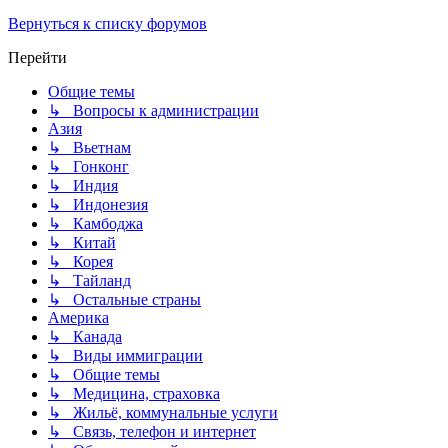
Вернуться к списку форумов
Перейти
Общие темы
↳ Вопросы к администрации
Азия
↳ Вьетнам
↳ Гонконг
↳ Индия
↳ Индонезия
↳ Камбоджа
↳ Китай
↳ Корея
↳ Тайланд
↳ Остальные страны
Америка
↳ Канада
↳ Виды иммиграции
↳ Общие темы
↳ Медицина, страховка
↳ Жильё, коммунальные услуги
↳ Связь, телефон и интернет