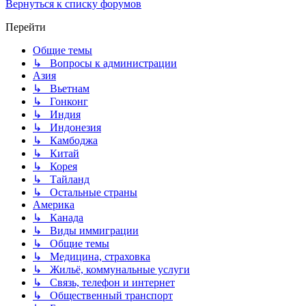
Вернуться к списку форумов
Перейти
Общие темы
↳ Вопросы к администрации
Азия
↳ Вьетнам
↳ Гонконг
↳ Индия
↳ Индонезия
↳ Камбоджа
↳ Китай
↳ Корея
↳ Тайланд
↳ Остальные страны
Америка
↳ Канада
↳ Виды иммиграции
↳ Общие темы
↳ Медицина, страховка
↳ Жильё, коммунальные услуги
↳ Связь, телефон и интернет
↳ Общественный транспорт