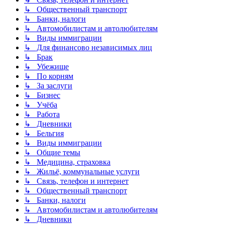
↳ Общественный транспорт
↳ Банки, налоги
↳ Автомобилистам и автолюбителям
↳ Виды иммиграции
↳ Для финансово независимых лиц
↳ Брак
↳ Убежище
↳ По корням
↳ За заслуги
↳ Бизнес
↳ Учёба
↳ Работа
↳ Дневники
↳ Бельгия
↳ Виды иммиграции
↳ Общие темы
↳ Медицина, страховка
↳ Жильё, коммунальные услуги
↳ Связь, телефон и интернет
↳ Общественный транспорт
↳ Банки, налоги
↳ Автомобилистам и автолюбителям
↳ Дневники