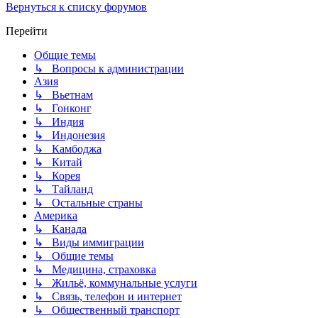
Вернуться к списку форумов
Перейти
Общие темы
↳ Вопросы к администрации
Азия
↳ Вьетнам
↳ Гонконг
↳ Индия
↳ Индонезия
↳ Камбоджа
↳ Китай
↳ Корея
↳ Тайланд
↳ Остальные страны
Америка
↳ Канада
↳ Виды иммиграции
↳ Общие темы
↳ Медицина, страховка
↳ Жильё, коммунальные услуги
↳ Связь, телефон и интернет
↳ Общественный транспорт