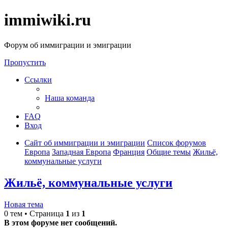
immiwiki.ru
Форум об иммиграции и эмиграции
Пропустить
Ссылки
Наша команда
FAQ
Вход
Сайт об иммиграции и эмиграции
Список форумов
Европа
Западная Европа
Франция
Общие темы
Жильё,
коммунальные услуги
Жильё, коммунальные услуги
Новая тема
0 тем • Страница
1
из
1
В этом форуме нет сообщений.