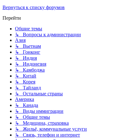
Вернуться к списку форумов
Перейти
Общие темы
↳ Вопросы к администрации
Азия
↳ Вьетнам
↳ Гонконг
↳ Индия
↳ Индонезия
↳ Камбоджа
↳ Китай
↳ Корея
↳ Тайланд
↳ Остальные страны
Америка
↳ Канада
↳ Виды иммиграции
↳ Общие темы
↳ Медицина, страховка
↳ Жильё, коммунальные услуги
↳ Связь, телефон и интернет