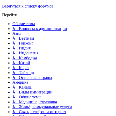
Вернуться к списку форумов
Перейти
Общие темы
↳ Вопросы к администрации
Азия
↳ Вьетнам
↳ Гонконг
↳ Индия
↳ Индонезия
↳ Камбоджа
↳ Китай
↳ Корея
↳ Тайланд
↳ Остальные страны
Америка
↳ Канада
↳ Виды иммиграции
↳ Общие темы
↳ Медицина, страховка
↳ Жильё, коммунальные услуги
↳ Связь, телефон и интернет