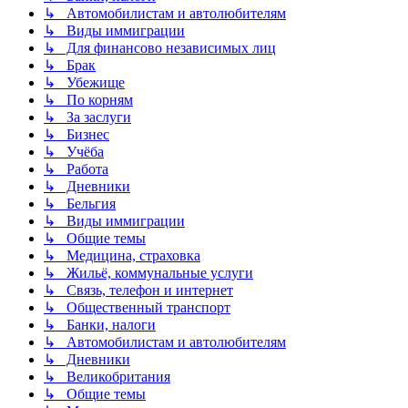
↳ Автомобилистам и автолюбителям
↳ Виды иммиграции
↳ Для финансово независимых лиц
↳ Брак
↳ Убежище
↳ По корням
↳ За заслуги
↳ Бизнес
↳ Учёба
↳ Работа
↳ Дневники
↳ Бельгия
↳ Виды иммиграции
↳ Общие темы
↳ Медицина, страховка
↳ Жильё, коммунальные услуги
↳ Связь, телефон и интернет
↳ Общественный транспорт
↳ Банки, налоги
↳ Автомобилистам и автолюбителям
↳ Дневники
↳ Великобритания
↳ Общие темы