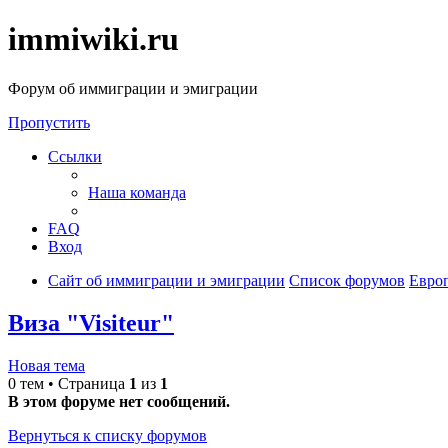
immiwiki.ru
Форум об иммиграции и эмиграции
Пропустить
Ссылки
Наша команда
FAQ
Вход
Сайт об иммиграции и эмиграции
Список форумов
Евро
Виза "Visiteur"
Новая тема
0 тем • Страница
1
из
1
В этом форуме нет сообщений.
Вернуться к списку форумов