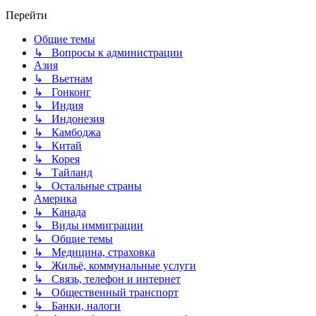
Перейти
Общие темы
↳ Вопросы к администрации
Азия
↳ Вьетнам
↳ Гонконг
↳ Индия
↳ Индонезия
↳ Камбоджа
↳ Китай
↳ Корея
↳ Тайланд
↳ Остальные страны
Америка
↳ Канада
↳ Виды иммиграции
↳ Общие темы
↳ Медицина, страховка
↳ Жильё, коммунальные услуги
↳ Связь, телефон и интернет
↳ Общественный транспорт
↳ Банки, налоги