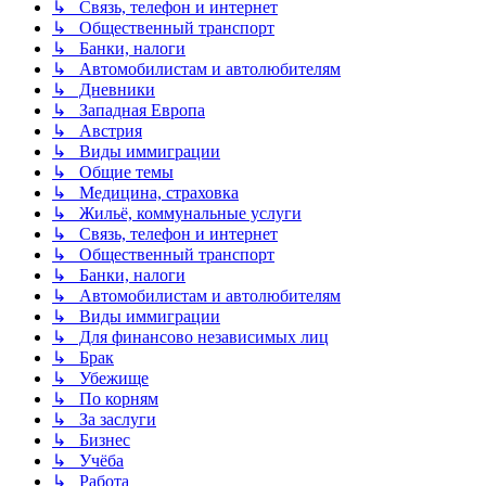
↳ Связь, телефон и интернет
↳ Общественный транспорт
↳ Банки, налоги
↳ Автомобилистам и автолюбителям
↳ Дневники
↳ Западная Европа
↳ Австрия
↳ Виды иммиграции
↳ Общие темы
↳ Медицина, страховка
↳ Жильё, коммунальные услуги
↳ Связь, телефон и интернет
↳ Общественный транспорт
↳ Банки, налоги
↳ Автомобилистам и автолюбителям
↳ Виды иммиграции
↳ Для финансово независимых лиц
↳ Брак
↳ Убежище
↳ По корням
↳ За заслуги
↳ Бизнес
↳ Учёба
↳ Работа