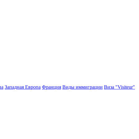
па
Западная Европа
Франция
Виды иммиграции
Виза "Visiteur"