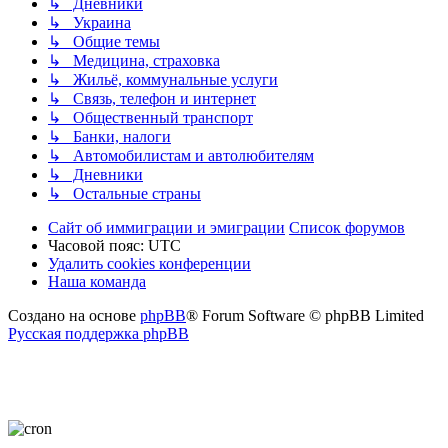
↳ Дневники
↳ Украина
↳ Общие темы
↳ Медицина, страховка
↳ Жильё, коммунальные услуги
↳ Связь, телефон и интернет
↳ Общественный транспорт
↳ Банки, налоги
↳ Автомобилистам и автолюбителям
↳ Дневники
↳ Остальные страны
Сайт об иммиграции и эмиграции
Список форумов
Часовой пояс:
UTC
Удалить cookies конференции
Наша команда
Создано на основе
phpBB
® Forum Software © phpBB Limited
Русская поддержка phpBB