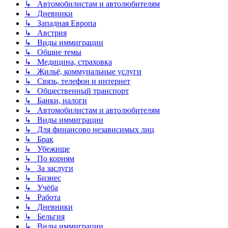
↳ Автомобилистам и автолюбителям
↳ Дневники
↳ Западная Европа
↳ Австрия
↳ Виды иммиграции
↳ Общие темы
↳ Медицина, страховка
↳ Жильё, коммунальные услуги
↳ Связь, телефон и интернет
↳ Общественный транспорт
↳ Банки, налоги
↳ Автомобилистам и автолюбителям
↳ Виды иммиграции
↳ Для финансово независимых лиц
↳ Брак
↳ Убежище
↳ По корням
↳ За заслуги
↳ Бизнес
↳ Учёба
↳ Работа
↳ Дневники
↳ Бельгия
↳ Виды иммиграции