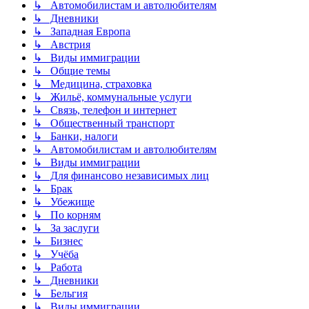
↳ Автомобилистам и автолюбителям
↳ Дневники
↳ Западная Европа
↳ Австрия
↳ Виды иммиграции
↳ Общие темы
↳ Медицина, страховка
↳ Жильё, коммунальные услуги
↳ Связь, телефон и интернет
↳ Общественный транспорт
↳ Банки, налоги
↳ Автомобилистам и автолюбителям
↳ Виды иммиграции
↳ Для финансово независимых лиц
↳ Брак
↳ Убежище
↳ По корням
↳ За заслуги
↳ Бизнес
↳ Учёба
↳ Работа
↳ Дневники
↳ Бельгия
↳ Виды иммиграции