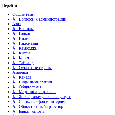
Перейти
Общие темы
↳ Вопросы к администрации
Азия
↳ Вьетнам
↳ Гонконг
↳ Индия
↳ Индонезия
↳ Камбоджа
↳ Китай
↳ Корея
↳ Тайланд
↳ Остальные страны
Америка
↳ Канада
↳ Виды иммиграции
↳ Общие темы
↳ Медицина, страховка
↳ Жильё, коммунальные услуги
↳ Связь, телефон и интернет
↳ Общественный транспорт
↳ Банки, налоги