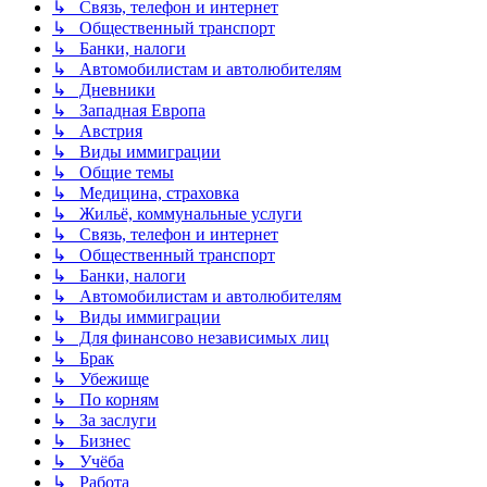
↳ Связь, телефон и интернет
↳ Общественный транспорт
↳ Банки, налоги
↳ Автомобилистам и автолюбителям
↳ Дневники
↳ Западная Европа
↳ Австрия
↳ Виды иммиграции
↳ Общие темы
↳ Медицина, страховка
↳ Жильё, коммунальные услуги
↳ Связь, телефон и интернет
↳ Общественный транспорт
↳ Банки, налоги
↳ Автомобилистам и автолюбителям
↳ Виды иммиграции
↳ Для финансово независимых лиц
↳ Брак
↳ Убежище
↳ По корням
↳ За заслуги
↳ Бизнес
↳ Учёба
↳ Работа