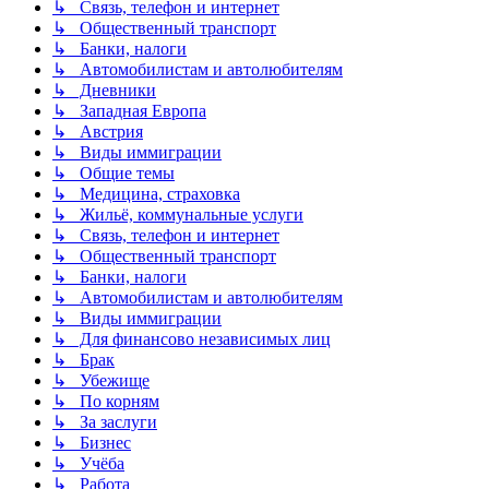
↳ Связь, телефон и интернет
↳ Общественный транспорт
↳ Банки, налоги
↳ Автомобилистам и автолюбителям
↳ Дневники
↳ Западная Европа
↳ Австрия
↳ Виды иммиграции
↳ Общие темы
↳ Медицина, страховка
↳ Жильё, коммунальные услуги
↳ Связь, телефон и интернет
↳ Общественный транспорт
↳ Банки, налоги
↳ Автомобилистам и автолюбителям
↳ Виды иммиграции
↳ Для финансово независимых лиц
↳ Брак
↳ Убежище
↳ По корням
↳ За заслуги
↳ Бизнес
↳ Учёба
↳ Работа