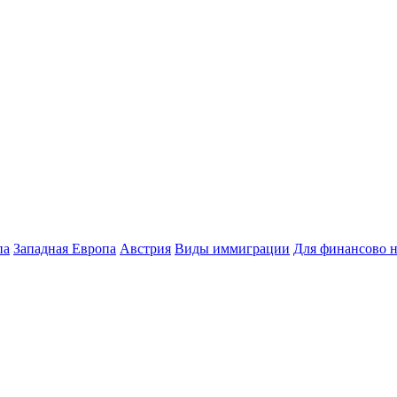
па
Западная Европа
Австрия
Виды иммиграции
Для финансово 