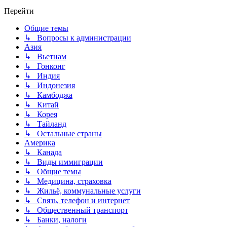
Перейти
Общие темы
↳ Вопросы к администрации
Азия
↳ Вьетнам
↳ Гонконг
↳ Индия
↳ Индонезия
↳ Камбоджа
↳ Китай
↳ Корея
↳ Тайланд
↳ Остальные страны
Америка
↳ Канада
↳ Виды иммиграции
↳ Общие темы
↳ Медицина, страховка
↳ Жильё, коммунальные услуги
↳ Связь, телефон и интернет
↳ Общественный транспорт
↳ Банки, налоги