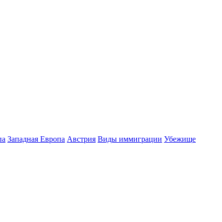
па
Западная Европа
Австрия
Виды иммиграции
Убежище