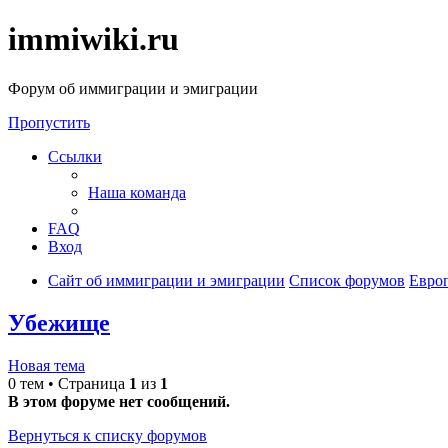
immiwiki.ru
Форум об иммиграции и эмиграции
Пропустить
Ссылки
Наша команда
FAQ
Вход
Сайт об иммиграции и эмиграции
Список форумов
Евро
Убежище
Новая тема
0 тем • Страница
1
из
1
В этом форуме нет сообщений.
Вернуться к списку форумов