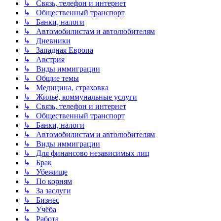
↳ Связь, телефон и интернет
↳ Общественный транспорт
↳ Банки, налоги
↳ Автомобилистам и автолюбителям
↳ Дневники
↳ Западная Европа
↳ Австрия
↳ Виды иммиграции
↳ Общие темы
↳ Медицина, страховка
↳ Жильё, коммунальные услуги
↳ Связь, телефон и интернет
↳ Общественный транспорт
↳ Банки, налоги
↳ Автомобилистам и автолюбителям
↳ Виды иммиграции
↳ Для финансово независимых лиц
↳ Брак
↳ Убежище
↳ По корням
↳ За заслуги
↳ Бизнес
↳ Учёба
↳ Работа