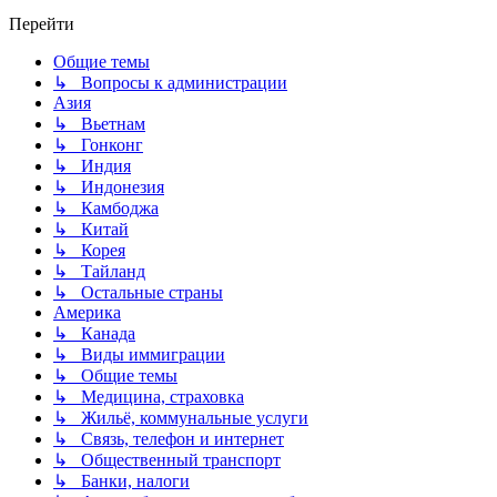
Перейти
Общие темы
↳ Вопросы к администрации
Азия
↳ Вьетнам
↳ Гонконг
↳ Индия
↳ Индонезия
↳ Камбоджа
↳ Китай
↳ Корея
↳ Тайланд
↳ Остальные страны
Америка
↳ Канада
↳ Виды иммиграции
↳ Общие темы
↳ Медицина, страховка
↳ Жильё, коммунальные услуги
↳ Связь, телефон и интернет
↳ Общественный транспорт
↳ Банки, налоги